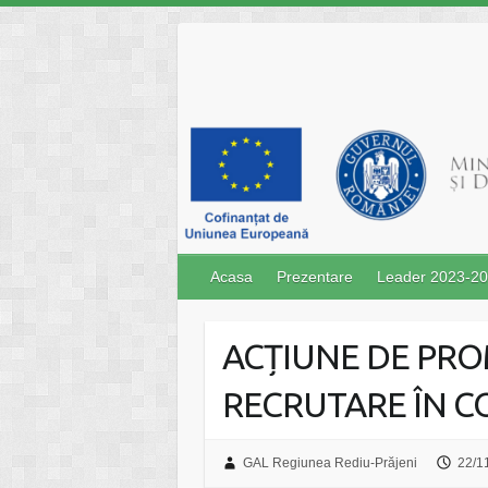
Skip
to
content
Acasa
Prezentare
Leader 2023-2
ACȚIUNE DE PRO
RECRUTARE ÎN 
GAL Regiunea Rediu-Prăjeni
22/1