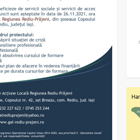
E LOCALA IN
PROMOVAREA
A REDIU-
PATRIMONIULUI LOCAL
JENI
CULTURAL MATERIAL SI
IMATERIAL – Apel de
selecție nr.
810/818/2/11/2026
07/07/2026
Har