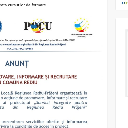
rata cursurilor de formare
de selecție nr.
Raport de selecție FINAL –
/12/2026 -
Intervenția nr. 6 –
ia nr. 2 -
CONSERVAREA SI