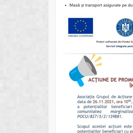
Masă și transport asigurate pe du
Poza slider 15
17/02/2017
Lansare apel 
5
808/000/3
Intervenț