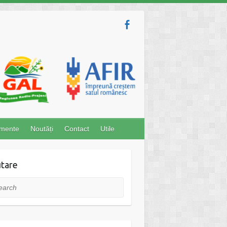
imente
Noutăți
Contact
Utile
tare
rch