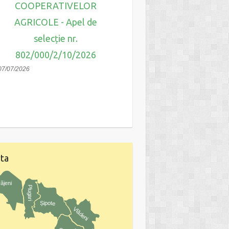
IMATERIAL - Apel
COOPERATIVELOR
selecție nr.
AGRICOLE - Apel de
810/818/2/11/20
selecție nr.
30/06/2026
802/000/2/10/2026
07/07/2026
ta