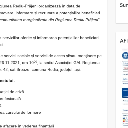
Sun
giunea Rediu-Prăjeni organizează în data de
movare, informare și recrutare a potențialilor beneficiari
u comunitatea marginalizata din Regiunea Rediu Prăjeni”
W
or
serviciilor oferite și informarea potențialilor beneficiari
dP
AF
ct.
re
ss
 servicii sociale și servicii de acces și/sau menținere pe
co
00
 26.11.2021, ora 10
, la sediul Asociației GAL Regiunea
nt
. 42, sat Breazu, comuna Rediu, județul Iași.
ac
t
iectului:
fo
uației de criză
r
 profesională
m
ă
irea cursului de formare
de afacere în vederea finanțării