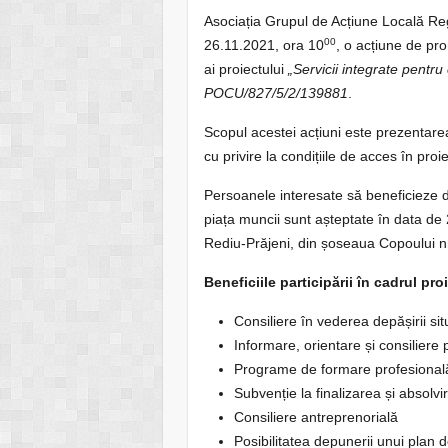
Asociația Grupul de Acțiune Locală Re
00
26.11.2021, ora 10
, o acțiune de pro
ai proiectului
„Servicii integrate pentr
POCU/827/5/2/139881
.
Scopul acestei acțiuni este prezentarea 
cu privire la condițiile de acces în proie
Persoanele interesate să beneficieze de
piața muncii sunt așteptate în data de
Rediu-Prăjeni, din șoseaua Copoului nr
Beneficiile participării în cadrul pro
Consiliere în vederea depășirii sit
Informare, orientare și consiliere
Programe de formare profesional
Subvenție la finalizarea și absolv
Consiliere antreprenorială
Posibilitatea depunerii unui plan 