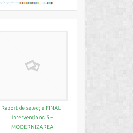
Raport de selecț
INTERMEDIAR- Inter
nr. 6 – CONSERVAR
PROMOVARE
Raport de selecție FINAL -
PATRIMONIULUI L
Intervenția nr. 5 –
CULTURAL MATERIA
MODERNIZAREA