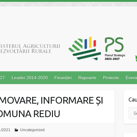
027
Leader 2014-2020
Finanțări
Rapoarte
Proiecte
Even
MOVARE, INFORMARE ȘI
Cau
COMUNA REDIU
Sea
1/2021
Uncategorized