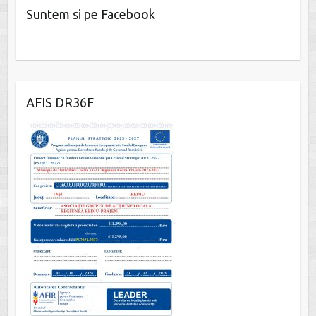
Suntem si pe Facebook
W
or
dP
AFIS DR36F
re
ss
co
nt
ac
t
fo
r
m