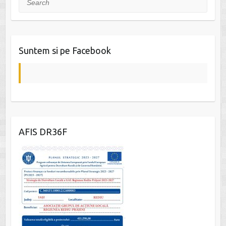
Suntem si pe Facebook
W
or
dP
AFIS DR36F
re
ss
co
nt
ac
t
fo
r