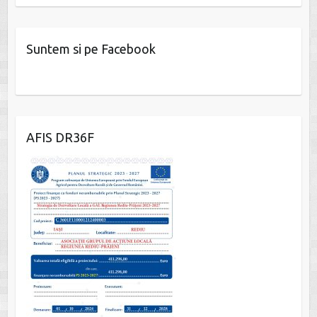
Suntem si pe Facebook
W
or
dP
AFIS DR36F
re
ss
co
nt
ac
t
fo
r
m