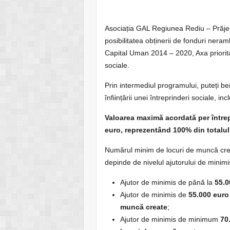
Asociația GAL Regiunea Rediu – Prăjen
posibilitatea obținerii de fonduri nera
Capital Uman 2014 – 2020, Axa prioritar
sociale.
Prin intermediul programului, puteți be
înființării unei întreprinderi sociale, inc
Valoarea maximă acordată per între
euro, reprezentând 100% din totalul c
Numărul minim de locuri de muncă creat
depinde de nivelul ajutorului de minim
Ajutor de minimis de până la
55.
0
Ajutor de minimis de
55.000 euro
muncă create
;
Ajutor de minimis de minimum
70