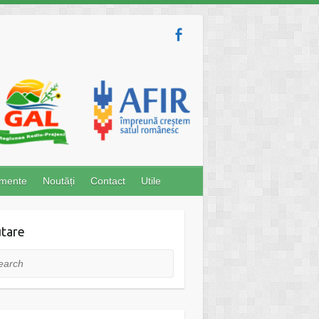
imente
Noutăți
Contact
Utile
tare
rch