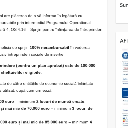
Sun
i are plăcerea de a vă informa în legătură cu
mbursabile prin intermediul Programului Operational
W
ă 4, OS 4.16 – Sprijin pentru înființarea de întreprinderi
or
dP
AF
re
neficia de sprijin
100% nerambursabil
în vederea
ss
lusiv întreprinderi sociale de inserție.
co
nt
prindere (pentru un plan aprobat) este de 100.000
ac
heltuielilor eligibile.
t
e de către entitățile de economie socială înființate
fo
is utilizat, după cum urmează:
r
m
00 euro
– minimum
2 locuri de muncă create
:
 și mai mic de 70.000 euro
– minimum
3 locuri de
.
000 euro și mai mic de 85.000 euro
– minimum
4