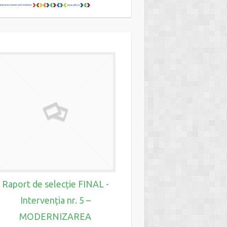
Raport de selecț
INTERMEDIAR- Inter
nr. 6 – CONSERVAR
PROMOVARE
Raport de selecție FINAL -
PATRIMONIULUI L
Intervenția nr. 5 –
CULTURAL MATERIA
MODERNIZAREA