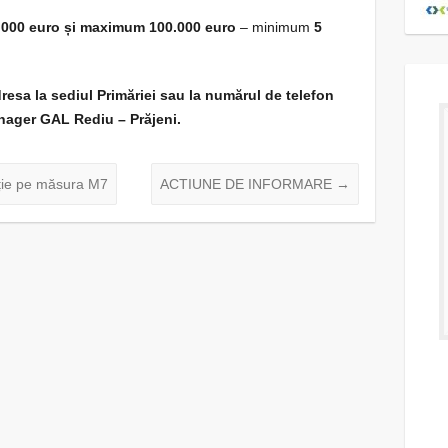
.
000 euro și maximum 100.000 euro
– minimum
5
dresa la sediul Primăriei sau la numărul de telefon
nager GAL Rediu – Prăjeni.
ție pe măsura M7
ACTIUNE DE INFORMARE
→
de selecție nr.
Raport de selecție FINAL –
/12/2026 -
Intervenția nr. 6 –
ia nr. 2 -
CONSERVAREA SI