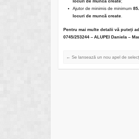
locuri de muncă create
;
Ajutor de minimis de minimum
85
locuri de muncă create
.
Pentru mai multe detalii vă puteți a
0745/253244 – ALUPEI Daniela – Ma
←
Se lansează un nou apel de selec
Poza slider 15
17/02/2017
Lansare apel 
5
808/000/3
Intervenț