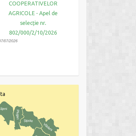
IMATERIAL - Apel
COOPERATIVELOR
selecție nr.
AGRICOLE - Apel de
810/818/2/11/20
selecție nr.
30/06/2026
802/000/2/10/2026
07/07/2026
ta