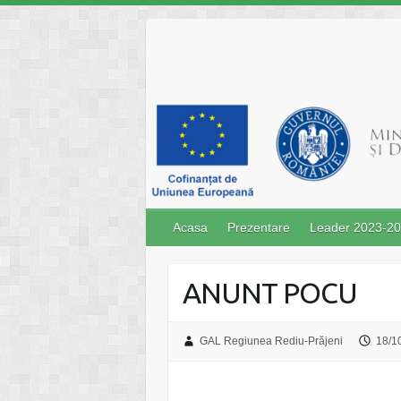
Skip
to
content
Acasa
Prezentare
Leader 2023-2
ANUNT POCU
GAL Regiunea Rediu-Prăjeni
18/1