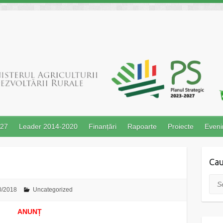
027
Leader 2014-2020
Finanțări
Rapoarte
Proiecte
Even
Cau
Sea
0/2018
Uncategorized
ANUNȚ